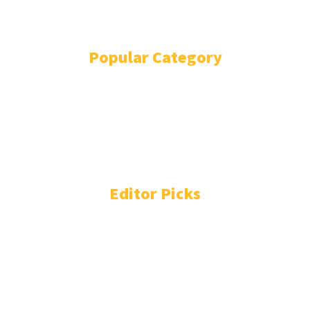
REDAKSI
Popular Category
EDUNEWS
3153
EDUSCHOOL
1538
EDUTAINMENT
750
EDUHEALTH
280
EDUTECHNO
225
EDUEXPLORE
201
Editor Picks
Jangan Asal Minum! Begini Cara Tepat Konsumsi Jamu
Menurut Ahli
Kamis, 6 Agustus 2026 - 15:15
Wali Kota Magelang Ajak Kader IMP Jadi Garda
Terdepan Cegah Stunting