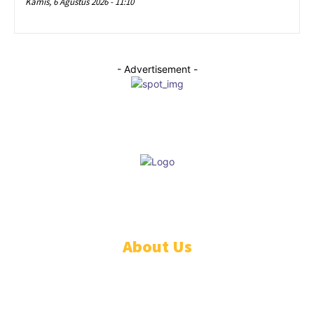
Kamis, 6 Agustus 2026 - 11:10
- Advertisement -
© Educare
About Us
PEDOMAN PEMBERITAAN MEDIA SIBER
STANDAR PERLINDUNGAN PROFESI WARTAWAN
TENTANG KAMI