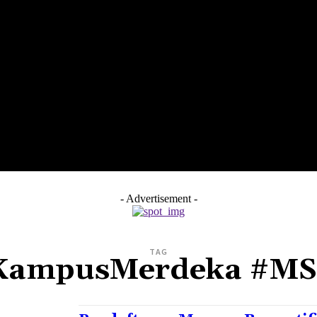
LTH
EDUNEST
EDUEXPLORE
EDUSCHOOL
- Advertisement -
TAG
KampusMerdeka #MS