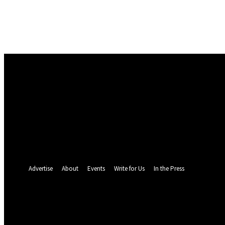
Masuk
Selamat Datang! Masuk ke akun Anda
nama pengguna
kata sandi Anda
Lupa kata sandi Anda? mendapatkan bantuan
Pemulihan password
Memulihkan kata sandi anda
email Anda
Sebuah kata sandi akan dikirimkan ke email Anda.
Advertise
About
Events
Write for Us
In the Press