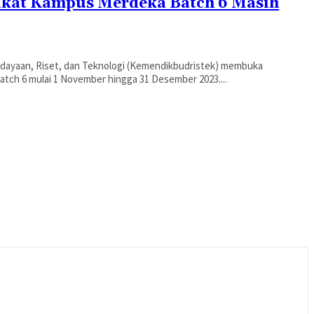
fikat Kampus Merdeka Batch 6 Masih
udayaan, Riset, dan Teknologi (Kemendikbudristek) membuka
tch 6 mulai 1 November hingga 31 Desember 2023....