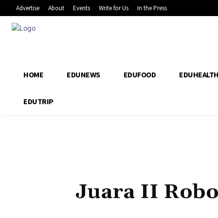
Advertise
About
Events
Write for Us
In the Press
HOME
EDUNEWS
EDUFOOD
EDUHEALT
EDUTRIP
Juara II Robo