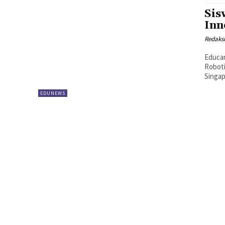
Sis
Inn
Redaks
Educare - Hafiz Ulumuddin Karim, siswa MTsN 1 
Roboti
Singap
EDUNEWS