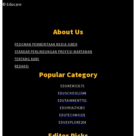
© Educare
About Us
PEDOMAN PEMBERITAAN MEDIA SIBER
STANDAR PERLINDUNGAN PROFESI WARTAWAN
TENTANG KAMI
REDAKSI
Popular Category
EDUNEWS
3175
EDUSCHOOL
1548
EDUTAINMENT
751
EDUHEALTH
283
EDUTECHNO
231
EDUEXPLORE
204
Editor Picks