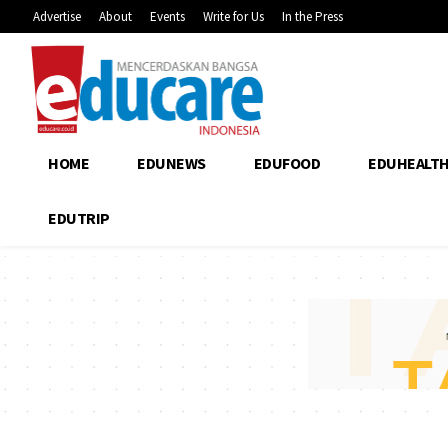
Advertise
About
Events
Write for Us
In the Press
HOME
EDUNEWS
EDUFOOD
EDUHEALT
EDUTRIP