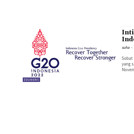
Int
Ind
suha
-
Sobat 
yang s
Novemb
EDUNEWS