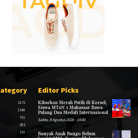
Category
Editor Picks
Kibarkan Merah Putih di Korsel,
3175
Siswa MTsN 1 Makassar Bawa
1548
Pulang Dua Medali Internasional
751
Sabtu, 8 Agustus 2026 - 14:00
283
231
Banyak Anak Bungo Belum