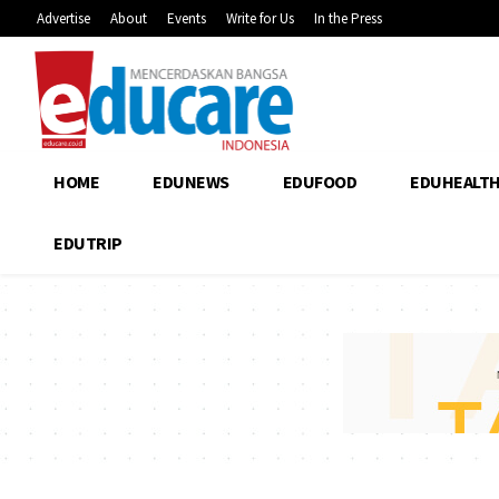
Advertise
About
Events
Write for Us
In the Press
HOME
EDUNEWS
EDUFOOD
EDUHEALT
EDUTRIP