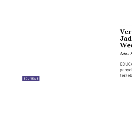
Ver
Jad
We
Azhra 
EDUCAR
penyel
terseb
EDUNEWS