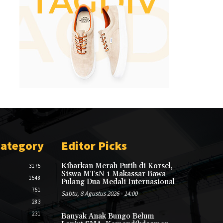
Category
Editor Picks
Kibarkan Merah Putih di Korsel,
3175
Siswa MTsN 1 Makassar Bawa
1548
Pulang Dua Medali Internasional
751
Sabtu, 8 Agustus 2026 - 14:00
283
231
Banyak Anak Bungo Belum