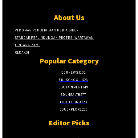
About Us
PEDOMAN PEMBERITAAN MEDIA SIBER
STANDAR PERLINDUNGAN PROFESI WARTAWAN
TENTANG KAMI
REDAKSI
Popular Category
EDUNEWS
3132
EDUSCHOOL
1523
EDUTAINMENT
749
EDUHEALTH
277
EDUTECHNO
223
EDUEXPLORE
200
Editor Picks