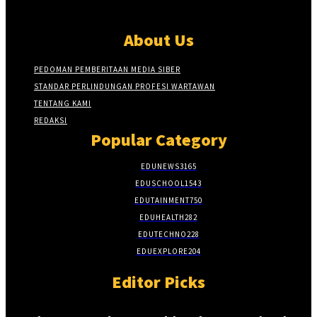
About Us
PEDOMAN PEMBERITAAN MEDIA SIBER
STANDAR PERLINDUNGAN PROFESI WARTAWAN
TENTANG KAMI
REDAKSI
Popular Category
EDUNEWS
3165
EDUSCHOOL
1543
EDUTAINMENT
750
EDUHEALTH
282
EDUTECHNO
228
EDUEXPLORE
204
Editor Picks