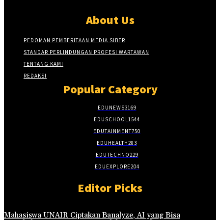
About Us
PEDOMAN PEMBERITAAN MEDIA SIBER
STANDAR PERLINDUNGAN PROFESI WARTAWAN
TENTANG KAMI
REDAKSI
Popular Category
EDUNEWS
3169
EDUSCHOOL
1544
EDUTAINMENT
750
EDUHEALTH
283
EDUTECHNO
229
EDUEXPLORE
204
Editor Picks
Mahasiswa UNAIR Ciptakan Banalyze, AI yang Bisa