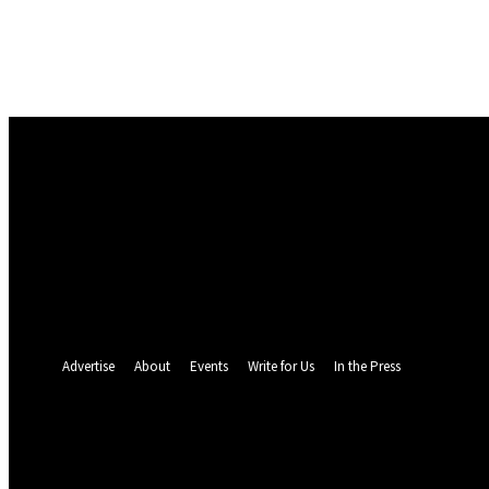
Masuk
Selamat Datang! Masuk ke akun Anda
nama pengguna
kata sandi Anda
Lupa kata sandi Anda? mendapatkan bantuan
Pemulihan password
Memulihkan kata sandi anda
email Anda
Sebuah kata sandi akan dikirimkan ke email Anda.
Advertise
About
Events
Write for Us
In the Press