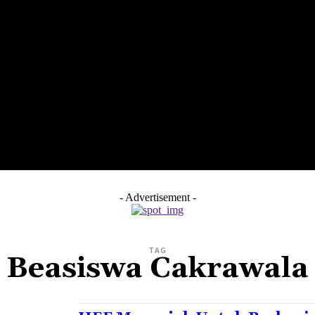
LTH
EDUNEST
EDUEXPLORE
EDUSCHOOL
- Advertisement -
TAG
Beasiswa Cakrawala