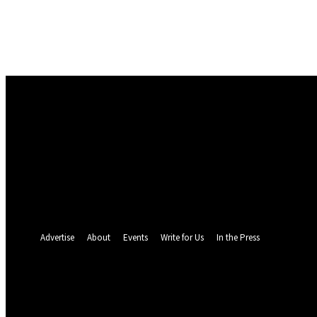
Masuk
Selamat Datang! Masuk ke akun Anda
nama pengguna
kata sandi Anda
Lupa kata sandi Anda? mendapatkan bantuan
Pemulihan password
Memulihkan kata sandi anda
email Anda
Sebuah kata sandi akan dikirimkan ke email Anda.
Advertise
About
Events
Write for Us
In the Press