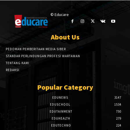
© Educare
About Us
PEDOMAN PEMBERITAAN MEDIA SIBER
STANDAR PERLINDUNGAN PROFESI WARTAWAN
TENTANG KAMI
REDAKSI
Popular Category
EDUNEWS
3147
EDUSCHOOL
1534
EDUTAINMENT
750
EDUHEALTH
279
EDUTECHNO
224