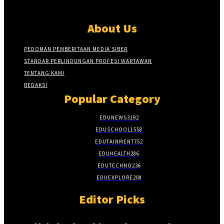
About Us
PEDOMAN PEMBERITAAN MEDIA SIBER
STANDAR PERLINDUNGAN PROFESI WARTAWAN
TENTANG KAMI
REDAKSI
Popular Category
EDUNEWS
3192
EDUSCHOOL
1558
EDUTAINMENT
752
EDUHEALTH
286
EDUTECHNO
236
EDUEXPLORE
208
Editor Picks