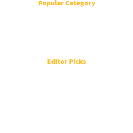
Popular Category
EDUNEWS
3169
EDUSCHOOL
1544
EDUTAINMENT
750
EDUHEALTH
283
EDUTECHNO
229
EDUEXPLORE
204
Editor Picks
Mahasiswa UNAIR Ciptakan Banalyze, AI yang Bisa
Menebak Kematangan Pisang dalam 1 Detik
Jumat, 7 Agustus 2026 - 14:10
Bukan Sekedar Tren, Ini Alasan Bekal Sehat Penting
untuk Anak Sekolah
Jumat, 7 Agustus 2026 - 14:00