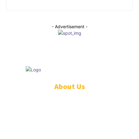
- Advertisement -
© Educare
About Us
PEDOMAN PEMBERITAAN MEDIA SIBER
STANDAR PERLINDUNGAN PROFESI WARTAWAN
TENTANG KAMI
REDAKSI