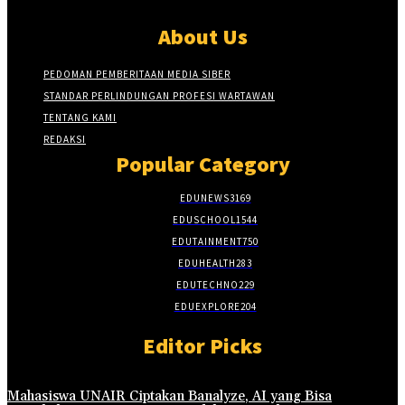
About Us
PEDOMAN PEMBERITAAN MEDIA SIBER
STANDAR PERLINDUNGAN PROFESI WARTAWAN
TENTANG KAMI
REDAKSI
Popular Category
EDUNEWS
3169
EDUSCHOOL
1544
EDUTAINMENT
750
EDUHEALTH
283
EDUTECHNO
229
EDUEXPLORE
204
Editor Picks
Mahasiswa UNAIR Ciptakan Banalyze, AI yang Bisa