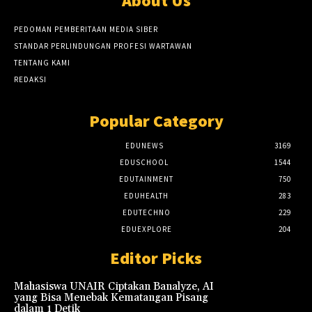
About Us
PEDOMAN PEMBERITAAN MEDIA SIBER
STANDAR PERLINDUNGAN PROFESI WARTAWAN
TENTANG KAMI
REDAKSI
Popular Category
EDUNEWS
3169
EDUSCHOOL
1544
EDUTAINMENT
750
EDUHEALTH
283
EDUTECHNO
229
EDUEXPLORE
204
Editor Picks
Mahasiswa UNAIR Ciptakan Banalyze, AI
yang Bisa Menebak Kematangan Pisang
dalam 1 Detik